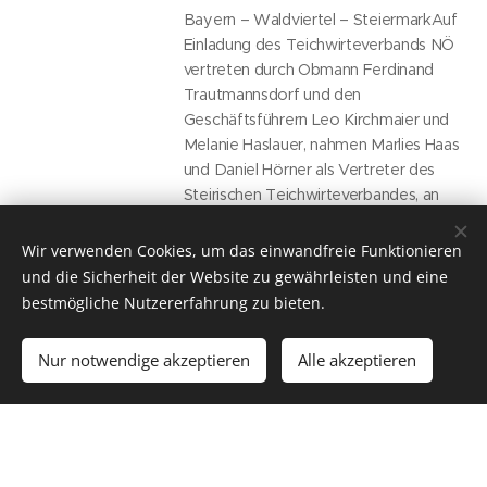
Bayern – Waldviertel – SteiermarkAuf
Einladung des Teichwirteverbands NÖ
vertreten durch Obmann Ferdinand
Trautmannsdorf und den
Geschäftsführern Leo Kirchmaier und
Melanie Haslauer, nahmen Marlies Haas
und Daniel Hörner als Vertreter des
Steirischen Teichwirteverbandes, an
einem grenzüberschreitenden...
Wir verwenden Cookies, um das einwandfreie Funktionieren
und die Sicherheit der Website zu gewährleisten und eine
bestmögliche Nutzererfahrung zu bieten.
Vom Naturschutzrecht
ins Jagdgesetz
Nur notwendige akzeptieren
Alle akzeptieren
17.06.2026
Die Steiermark stellt das
Prädatorenmanagement neu auf - Die
Steiermark arbeitet derzeit an einer