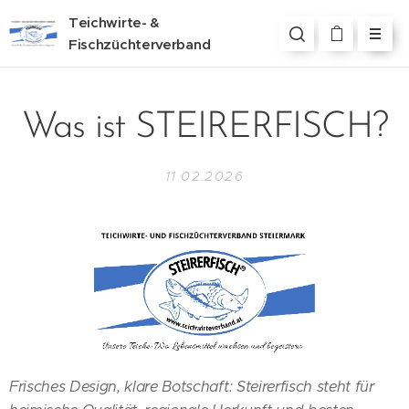
Teichwirte- &
Fischzüchterverband
Steiermark
Was ist STEIRERFISCH?
11.02.2026
Frisches Design, klare Botschaft: Steirerfisch steht für