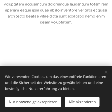
voluptatem accusantium doloremque laudantium totam rem
aperiam eaque ipsa quae ab illo inventore veritatis et quasi
architecto beatae vitae dicta sunt explicabo nemo enim
ipsam voluptatem.
Wir verwenden Cookies, um das einwandfreie Funktionieren
und die Sicherheit der Website zu gewährleisten und eine
bestmögliche Nutzererfahrung zu bieten.
© 2026 Teichwirte- und Fischzüchterverband Steiermark
Impressum, Datenschutz
Nur notwendige akzeptieren
Alle akzeptieren
Cookies